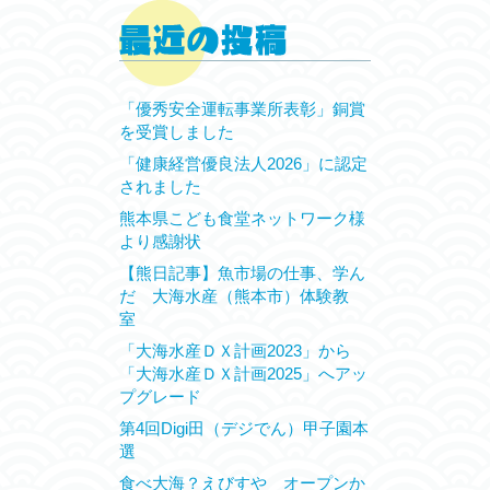
「優秀安全運転事業所表彰」銅賞
を受賞しました
「健康経営優良法人2026」に認定
されました
熊本県こども食堂ネットワーク様
より感謝状
【熊日記事】魚市場の仕事、学ん
だ 大海水産（熊本市）体験教
室
「大海水産ＤＸ計画2023」から
「大海水産ＤＸ計画2025」へアッ
プグレード
第4回Digi田（デジでん）甲子園本
選
食べ大海？えびすや オープンか