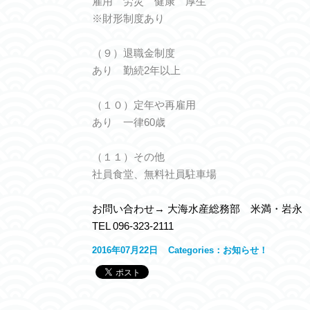
雇用 労災 健康 厚生
※財形制度あり
（９）退職金制度
あり 勤続2年以上
（１０）定年や再雇用
あり 一律60歳
（１１）その他
社員食堂、無料社員駐車場
お問い合わせ→ 大海水産総務部 米満・岩永
TEL 096-323-2111
2016年07月22日
Categories：
お知らせ！