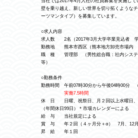
当社では2017年4月入社の社員募集を実施し
壁を乗り越え、新しい世界を切り拓くようなチ
ーツマンタイプ）を募集しています。
○求人内容
求人数 2名（2017年3月大学卒業見込者 
勤務地 熊本市西区（熊本地方卸売市場内 
職 種 管理部 （男性総合職：社内システ
等）
○勤務条件
勤務時間 午前07時30分から午後04時00分
実働7.5時間
休 日 日曜、祝祭日、月２回以上水曜日、年始
（年間休日99日）＊市場カレンダーによる
給 与 当社規定による
賞 与 年２回（４ヶ月分＋α） 7月、12
昇 給 年１回