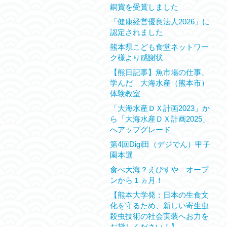
銅賞を受賞しました
「健康経営優良法人2026」に
認定されました
熊本県こども食堂ネットワー
ク様より感謝状
【熊日記事】魚市場の仕事、
学んだ 大海水産（熊本市）
体験教室
「大海水産ＤＸ計画2023」か
ら「大海水産ＤＸ計画2025」
へアップグレード
第4回Digi田（デジでん）甲子
園本選
食べ大海？えびすや オープ
ンから１ヵ月！
【熊本大学発：日本の生食文
化を守るため、新しい寄生虫
殺虫技術の社会実装へお力を
お貸しください！】