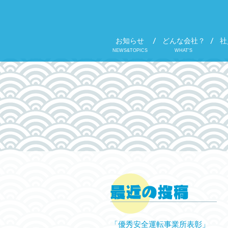
お知らせ
どんな会社？
社
NEWS&TOPICS
WHAT'S
「優秀安全運転事業所表彰」