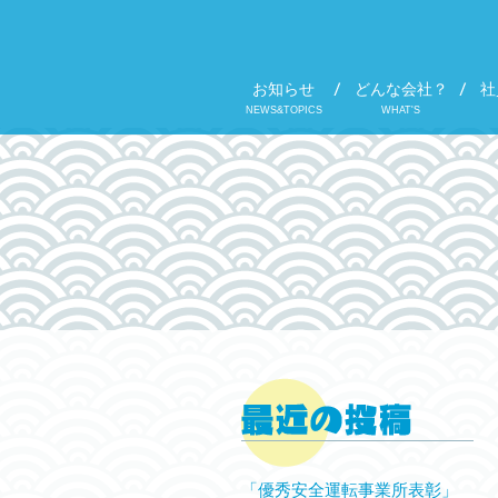
お知らせ
どんな会社？
社
NEWS&TOPICS
WHAT'S
「優秀安全運転事業所表彰」