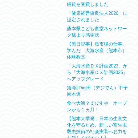
銅賞を受賞しました
「健康経営優良法人2026」に
認定されました
熊本県こども食堂ネットワー
ク様より感謝状
【熊日記事】魚市場の仕事、
学んだ 大海水産（熊本市）
体験教室
「大海水産ＤＸ計画2023」か
ら「大海水産ＤＸ計画2025」
へアップグレード
第4回Digi田（デジでん）甲子
園本選
食べ大海？えびすや オープ
ンから１ヵ月！
【熊本大学発：日本の生食文
化を守るため、新しい寄生虫
殺虫技術の社会実装へお力を
お貸しください！】