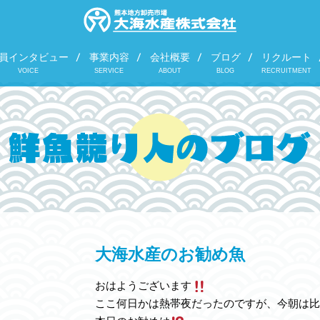
員インタビュー
事業内容
会社概要
ブログ
リクルート
VOICE
SERVICE
ABOUT
BLOG
RECRUITMENT
大海水産のお勧め魚
おはようございます
ここ何日かは熱帯夜だったのですが、今朝は比