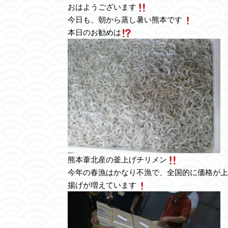
おはようございます
今日も、朝から蒸し暑い熊本です
本日のお勧めは
熊本葦北産の釜上げチリメン
今年の春漁はかなり不漁で、全国的に価格が上
揚げが増えています