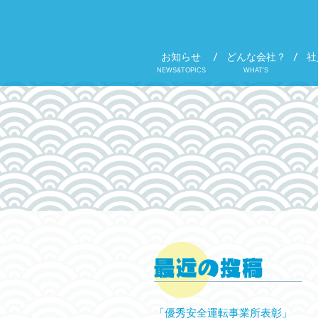
お知らせ
どんな会社？
社
NEWS&TOPICS
WHAT'S
「優秀安全運転事業所表彰」