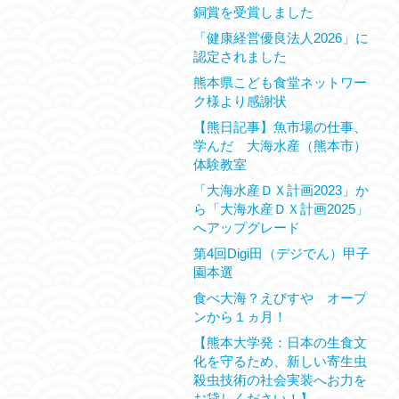
銅賞を受賞しました
「健康経営優良法人2026」に
認定されました
熊本県こども食堂ネットワー
ク様より感謝状
【熊日記事】魚市場の仕事、
学んだ 大海水産（熊本市）
体験教室
「大海水産ＤＸ計画2023」か
ら「大海水産ＤＸ計画2025」
へアップグレード
第4回Digi田（デジでん）甲子
園本選
食べ大海？えびすや オープ
ンから１ヵ月！
【熊本大学発：日本の生食文
化を守るため、新しい寄生虫
殺虫技術の社会実装へお力を
お貸しください！】