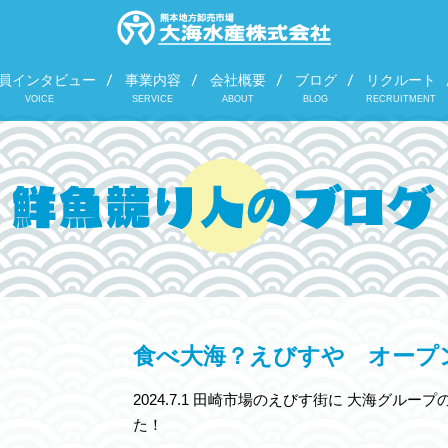
員インタビュー
事業内容
会社概要
ブログ
リクルート
VOICE
SERVICE
ABOUT
BLOG
RECRUITMENT
食べ大海？えびすや オープ
2024.7.1 田崎市場のえびす街に 大海グル
た！