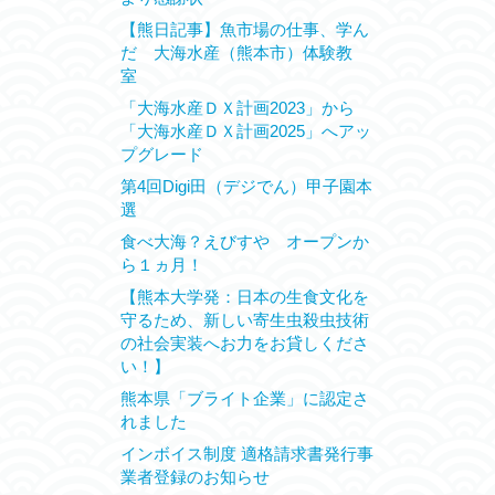
【熊日記事】魚市場の仕事、学ん
だ 大海水産（熊本市）体験教
室
「大海水産ＤＸ計画2023」から
「大海水産ＤＸ計画2025」へアッ
プグレード
第4回Digi田（デジでん）甲子園本
選
食べ大海？えびすや オープンか
ら１ヵ月！
【熊本大学発：日本の生食文化を
守るため、新しい寄生虫殺虫技術
の社会実装へお力をお貸しくださ
い！】
熊本県「ブライト企業」に認定さ
れました
インボイス制度 適格請求書発行事
業者登録のお知らせ