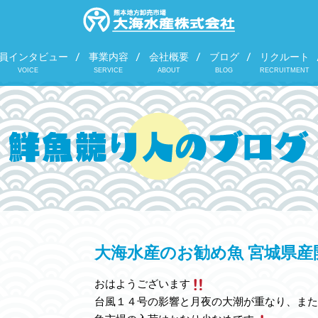
員インタビュー
事業内容
会社概要
ブログ
リクルート
VOICE
SERVICE
ABOUT
BLOG
RECRUITMENT
大海水産のお勧め魚 宮城県産
おはようございます
台風１４号の影響と月夜の大潮が重なり、また