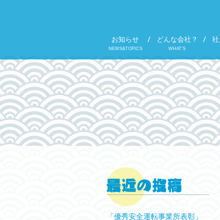
お知らせ
どんな会社？
社
NEWS&TOPICS
WHAT'S
「優秀安全運転事業所表彰」