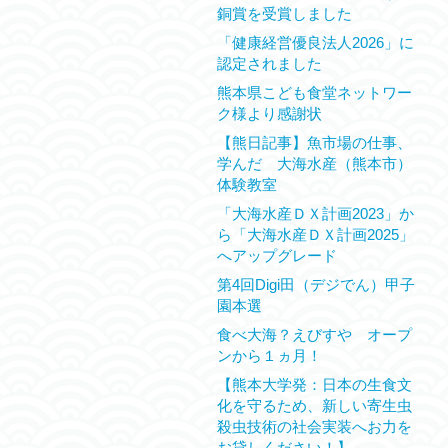
銅賞を受賞しました
「健康経営優良法人2026」に
認定されました
熊本県こども食堂ネットワー
ク様より感謝状
【熊日記事】魚市場の仕事、
学んだ 大海水産（熊本市）
体験教室
「大海水産ＤＸ計画2023」か
ら「大海水産ＤＸ計画2025」
へアップグレード
第4回Digi田（デジでん）甲子
園本選
食べ大海？えびすや オープ
ンから１ヵ月！
【熊本大学発：日本の生食文
化を守るため、新しい寄生虫
殺虫技術の社会実装へお力を
お貸しください！】