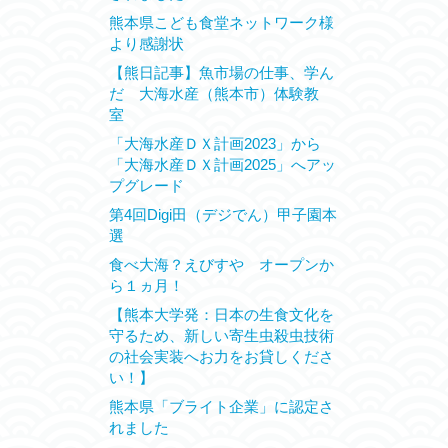
熊本県こども食堂ネットワーク様
より感謝状
【熊日記事】魚市場の仕事、学ん
だ 大海水産（熊本市）体験教
室
「大海水産ＤＸ計画2023」から
「大海水産ＤＸ計画2025」へアッ
プグレード
第4回Digi田（デジでん）甲子園本
選
食べ大海？えびすや オープンか
ら１ヵ月！
【熊本大学発：日本の生食文化を
守るため、新しい寄生虫殺虫技術
の社会実装へお力をお貸しくださ
い！】
熊本県「ブライト企業」に認定さ
れました