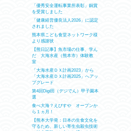
「優秀安全運転事業所表彰」銅賞
を受賞しました
「健康経営優良法人2026」に認定
されました
熊本県こども食堂ネットワーク様
より感謝状
【熊日記事】魚市場の仕事、学ん
だ 大海水産（熊本市）体験教
室
「大海水産ＤＸ計画2023」から
「大海水産ＤＸ計画2025」へアッ
プグレード
第4回Digi田（デジでん）甲子園本
選
食べ大海？えびすや オープンか
ら１ヵ月！
【熊本大学発：日本の生食文化を
守るため、新しい寄生虫殺虫技術