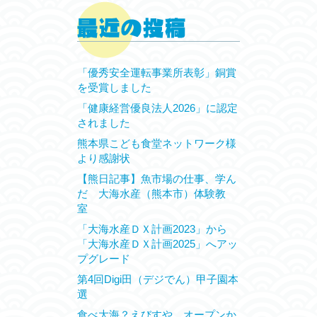
「優秀安全運転事業所表彰」銅賞
を受賞しました
「健康経営優良法人2026」に認定
されました
熊本県こども食堂ネットワーク様
より感謝状
【熊日記事】魚市場の仕事、学ん
だ 大海水産（熊本市）体験教
室
「大海水産ＤＸ計画2023」から
「大海水産ＤＸ計画2025」へアッ
プグレード
第4回Digi田（デジでん）甲子園本
選
食べ大海？えびすや オープンか