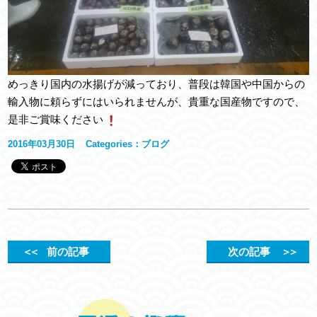
めっきり国内の水揚げが減っており、普段は韓国や中国からの
輸入物に頼らずにはいられませんが、貴重な国産物ですので、
是非ご賞味ください
2016年03月30日
Categories：
ブログ
＜＜
前の記事
次の記事
＞＞