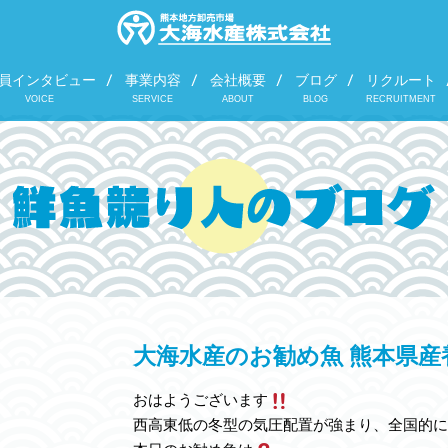
員インタビュー
事業内容
会社概要
ブログ
リクルート
VOICE
SERVICE
ABOUT
BLOG
RECRUITMENT
大海水産のお勧め魚 熊本県
おはようございます
西高東低の冬型の気圧配置が強まり、全国的に