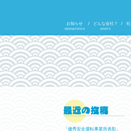
お知らせ
どんな会社？
社
NEWS&TOPICS
WHAT'S
「優秀安全運転事業所表彰」