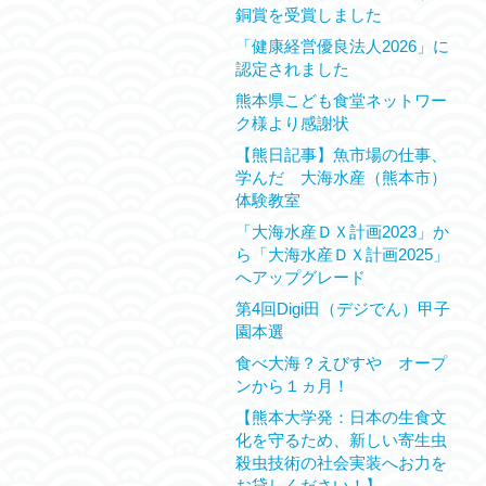
銅賞を受賞しました
「健康経営優良法人2026」に
認定されました
熊本県こども食堂ネットワー
ク様より感謝状
【熊日記事】魚市場の仕事、
学んだ 大海水産（熊本市）
体験教室
「大海水産ＤＸ計画2023」か
ら「大海水産ＤＸ計画2025」
へアップグレード
第4回Digi田（デジでん）甲子
園本選
食べ大海？えびすや オープ
ンから１ヵ月！
【熊本大学発：日本の生食文
化を守るため、新しい寄生虫
殺虫技術の社会実装へお力を
お貸しください！】