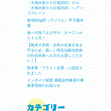
「大海水産ＤＸ計画2023」から
「大海水産ＤＸ計画2025」へアッ
プグレード
第4回Digi田（デジでん）甲子園本
選
食べ大海？えびすや オープンか
ら１ヵ月！
【熊本大学発：日本の生食文化を
守るため、新しい寄生虫殺虫技術
の社会実装へお力をお貸しくださ
い！】
熊本県「ブライト企業」に認定さ
れました
インボイス制度 適格請求書発行事
業者登録のお知らせ