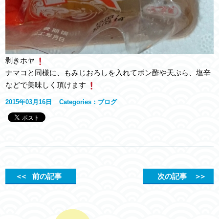
剥きホヤ
ナマコと同様に、もみじおろしを入れてポン酢や天ぷら、塩辛
などで美味しく頂けます
2015年03月16日
Categories：
ブログ
＜＜
前の記事
次の記事
＞＞