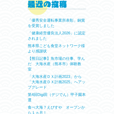
「優秀安全運転事業所表彰」銅賞
を受賞しました
「健康経営優良法人2026」に認定
されました
熊本県こども食堂ネットワーク様
より感謝状
【熊日記事】魚市場の仕事、学ん
だ 大海水産（熊本市）体験教
室
「大海水産ＤＸ計画2023」から
「大海水産ＤＸ計画2025」へアッ
プグレード
第4回Digi田（デジでん）甲子園本
選
食べ大海？えびすや オープンか
ら１ヵ月！