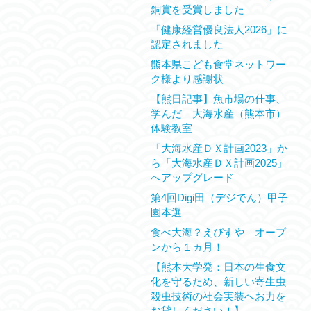
銅賞を受賞しました
「健康経営優良法人2026」に
認定されました
熊本県こども食堂ネットワー
ク様より感謝状
【熊日記事】魚市場の仕事、
学んだ 大海水産（熊本市）
体験教室
「大海水産ＤＸ計画2023」か
ら「大海水産ＤＸ計画2025」
へアップグレード
第4回Digi田（デジでん）甲子
園本選
食べ大海？えびすや オープ
ンから１ヵ月！
【熊本大学発：日本の生食文
化を守るため、新しい寄生虫
殺虫技術の社会実装へお力を
お貸しください！】