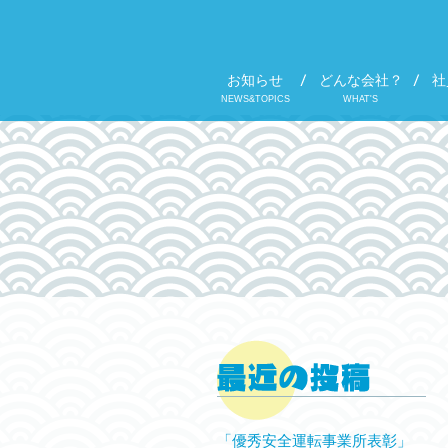
お知らせ
どんな会社？
社
NEWS&TOPICS
WHAT'S
「優秀安全運転事業所表彰」