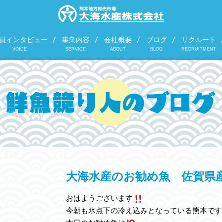
員インタビュー
事業内容
会社概要
ブログ
リクルート
VOICE
SERVICE
ABOUT
BLOG
RECRUITMENT
大海水産のお勧め魚 佐賀県
おはようございます
今朝も氷点下の冷え込みとなっている熊本です