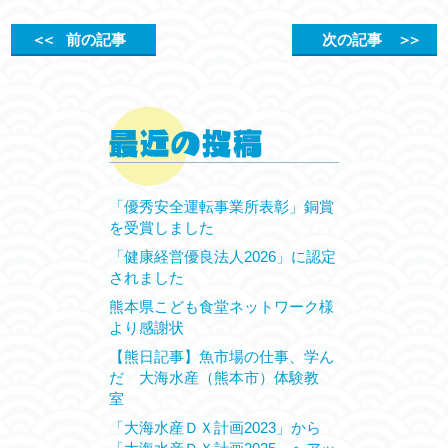
＜＜
前の記事
次の記事
＞＞
「優秀安全運転事業所表彰」銅賞
を受賞しました
「健康経営優良法人2026」に認定
されました
熊本県こども食堂ネットワーク様
より感謝状
【熊日記事】魚市場の仕事、学ん
だ 大海水産（熊本市）体験教
室
「大海水産ＤＸ計画2023」から