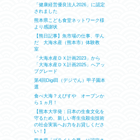
「健康経営優良法人2026」に認定
されました
熊本県こども食堂ネットワーク様
より感謝状
【熊日記事】魚市場の仕事、学ん
だ 大海水産（熊本市）体験教
室
「大海水産ＤＸ計画2023」から
「大海水産ＤＸ計画2025」へアッ
プグレード
第4回Digi田（デジでん）甲子園本
選
食べ大海？えびすや オープンか
ら１ヵ月！
【熊本大学発：日本の生食文化を
守るため、新しい寄生虫殺虫技術
の社会実装へお力をお貸しくださ
い！】