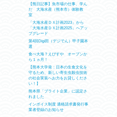
【熊日記事】魚市場の仕事、学ん
だ 大海水産（熊本市）体験教
室
「大海水産ＤＸ計画2023」から
「大海水産ＤＸ計画2025」へアッ
プグレード
第4回Digi田（デジでん）甲子園本
選
食べ大海？えびすや オープンか
ら１ヵ月！
【熊本大学発：日本の生食文化を
守るため、新しい寄生虫殺虫技術
の社会実装へお力をお貸しくださ
い！】
熊本県「ブライト企業」に認定さ
れました
インボイス制度 適格請求書発行事
業者登録のお知らせ