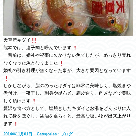
天草産キダイ
熊本では、連子鯛と呼んでいます
一昔前は、婚礼や祝事に欠かせない魚でしたが、めっきり売れ
なくなった魚となりました
婚礼の引き料理が無くなった事が、大きな要因となっています
しかしながら、脂ののったキダイは非常に美味しく、塩焼きや
煮付け、一夜干し、刺身や昆布〆、霜皮造り、酢〆などで美味
しく頂けます
贅沢な食べ方として、塩焼きしたキダイとお湯をどんぶりに入
れて身をほぐし、醤油を垂らすと、最高な吸い物が出来上がり
ます
2014年11月01日
Categories：
ブログ