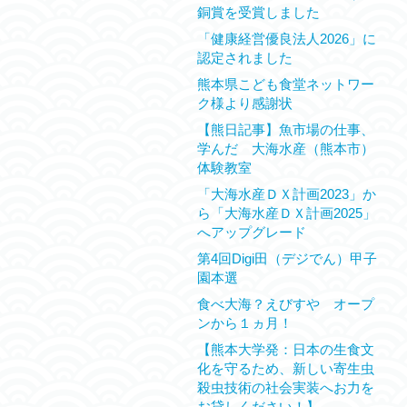
銅賞を受賞しました
「健康経営優良法人2026」に
認定されました
熊本県こども食堂ネットワー
ク様より感謝状
【熊日記事】魚市場の仕事、
学んだ 大海水産（熊本市）
体験教室
「大海水産ＤＸ計画2023」か
ら「大海水産ＤＸ計画2025」
へアップグレード
第4回Digi田（デジでん）甲子
園本選
食べ大海？えびすや オープ
ンから１ヵ月！
【熊本大学発：日本の生食文
化を守るため、新しい寄生虫
殺虫技術の社会実装へお力を
お貸しください！】