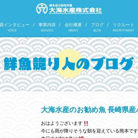
員インタビュー
事業内容
会社概要
ブログ
リクルート
VOICE
SERVICE
ABOUT
BLOG
RECRUITMENT
大海水産のお勧め魚 長崎県産
おはようございます
今にも雨が降りそうな朝を迎えている熊本です