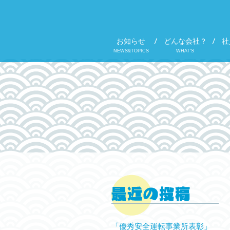
お知らせ
どんな会社？
社
NEWS&TOPICS
WHAT'S
「優秀安全運転事業所表彰」