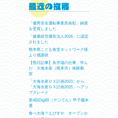
「優秀安全運転事業所表彰」銅賞
を受賞しました
「健康経営優良法人2026」に認定
されました
熊本県こども食堂ネットワーク様
より感謝状
【熊日記事】魚市場の仕事、学ん
だ 大海水産（熊本市）体験教
室
「大海水産ＤＸ計画2023」から
「大海水産ＤＸ計画2025」へアッ
プグレード
第4回Digi田（デジでん）甲子園本
選
食べ大海？えびすや オープンか