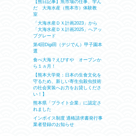
【熊日記事】魚市場の仕事、学ん
だ 大海水産（熊本市）体験教
室
「大海水産ＤＸ計画2023」から
「大海水産ＤＸ計画2025」へアッ
プグレード
第4回Digi田（デジでん）甲子園本
選
食べ大海？えびすや オープンか
ら１ヵ月！
【熊本大学発：日本の生食文化を
守るため、新しい寄生虫殺虫技術
の社会実装へお力をお貸しくださ
い！】
熊本県「ブライト企業」に認定さ
れました
インボイス制度 適格請求書発行事
業者登録のお知らせ