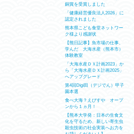
銅賞を受賞しました
「健康経営優良法人2026」に
認定されました
熊本県こども食堂ネットワー
ク様より感謝状
【熊日記事】魚市場の仕事、
学んだ 大海水産（熊本市）
体験教室
「大海水産ＤＸ計画2023」か
ら「大海水産ＤＸ計画2025」
へアップグレード
第4回Digi田（デジでん）甲子
園本選
食べ大海？えびすや オープ
ンから１ヵ月！
【熊本大学発：日本の生食文
化を守るため、新しい寄生虫
殺虫技術の社会実装へお力を
お貸しください！】