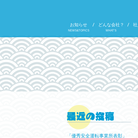
お知らせ
どんな会社？
社
NEWS&TOPICS
WHAT'S
「優秀安全運転事業所表彰」