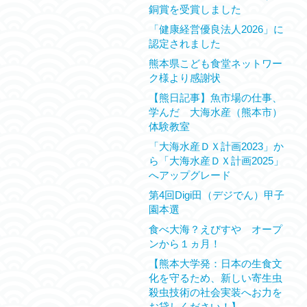
銅賞を受賞しました
「健康経営優良法人2026」に
認定されました
熊本県こども食堂ネットワー
ク様より感謝状
【熊日記事】魚市場の仕事、
学んだ 大海水産（熊本市）
体験教室
「大海水産ＤＸ計画2023」か
ら「大海水産ＤＸ計画2025」
へアップグレード
第4回Digi田（デジでん）甲子
園本選
食べ大海？えびすや オープ
ンから１ヵ月！
【熊本大学発：日本の生食文
化を守るため、新しい寄生虫
殺虫技術の社会実装へお力を
お貸しください！】