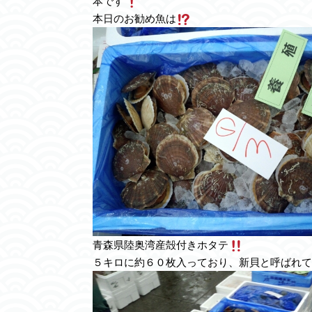
本です
本日のお勧め魚は
青森県陸奥湾産殻付きホタテ
５キロに約６０枚入っており、新貝と呼ばれて