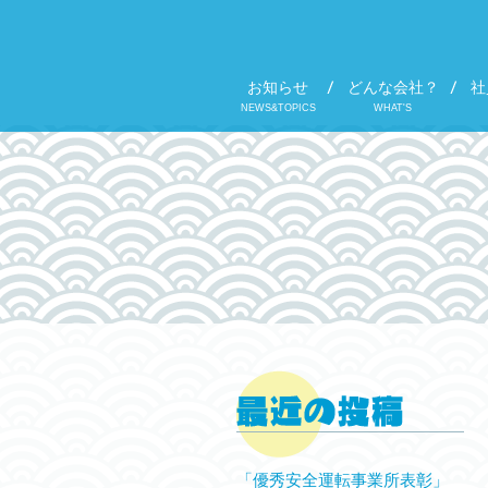
お知らせ
どんな会社？
社
NEWS&TOPICS
WHAT'S
「優秀安全運転事業所表彰」