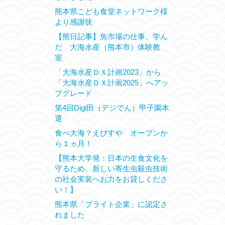
熊本県こども食堂ネットワーク様
より感謝状
【熊日記事】魚市場の仕事、学ん
だ 大海水産（熊本市）体験教
室
「大海水産ＤＸ計画2023」から
「大海水産ＤＸ計画2025」へアッ
プグレード
第4回Digi田（デジでん）甲子園本
選
食べ大海？えびすや オープンか
ら１ヵ月！
【熊本大学発：日本の生食文化を
守るため、新しい寄生虫殺虫技術
の社会実装へお力をお貸しくださ
い！】
熊本県「ブライト企業」に認定さ
れました