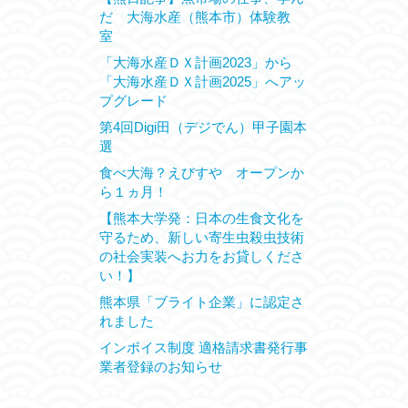
だ 大海水産（熊本市）体験教
室
「大海水産ＤＸ計画2023」から
「大海水産ＤＸ計画2025」へアッ
プグレード
第4回Digi田（デジでん）甲子園本
選
食べ大海？えびすや オープンか
ら１ヵ月！
【熊本大学発：日本の生食文化を
守るため、新しい寄生虫殺虫技術
の社会実装へお力をお貸しくださ
い！】
熊本県「ブライト企業」に認定さ
れました
インボイス制度 適格請求書発行事
業者登録のお知らせ