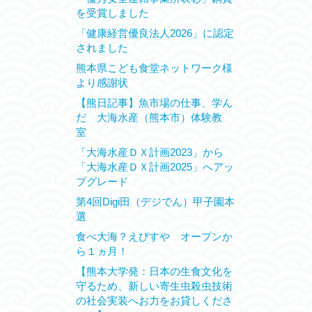
を受賞しました
「健康経営優良法人2026」に認定
されました
熊本県こども食堂ネットワーク様
より感謝状
【熊日記事】魚市場の仕事、学ん
だ 大海水産（熊本市）体験教
室
「大海水産ＤＸ計画2023」から
「大海水産ＤＸ計画2025」へアッ
プグレード
第4回Digi田（デジでん）甲子園本
選
食べ大海？えびすや オープンか
ら１ヵ月！
【熊本大学発：日本の生食文化を
守るため、新しい寄生虫殺虫技術
の社会実装へお力をお貸しくださ