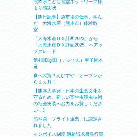
熊本県こども食堂ネットワーク様
より感謝状
【熊日記事】魚市場の仕事、学ん
だ 大海水産（熊本市）体験教
室
「大海水産ＤＸ計画2023」から
「大海水産ＤＸ計画2025」へアッ
プグレード
第4回Digi田（デジでん）甲子園本
選
食べ大海？えびすや オープンか
ら１ヵ月！
【熊本大学発：日本の生食文化を
守るため、新しい寄生虫殺虫技術
の社会実装へお力をお貸しくださ
い！】
熊本県「ブライト企業」に認定さ
れました
インボイス制度 適格請求書発行事