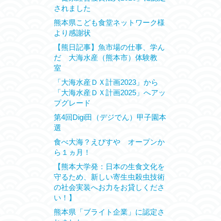
されました
熊本県こども食堂ネットワーク様
より感謝状
【熊日記事】魚市場の仕事、学ん
だ 大海水産（熊本市）体験教
室
「大海水産ＤＸ計画2023」から
「大海水産ＤＸ計画2025」へアッ
プグレード
第4回Digi田（デジでん）甲子園本
選
食べ大海？えびすや オープンか
ら１ヵ月！
【熊本大学発：日本の生食文化を
守るため、新しい寄生虫殺虫技術
の社会実装へお力をお貸しくださ
い！】
熊本県「ブライト企業」に認定さ