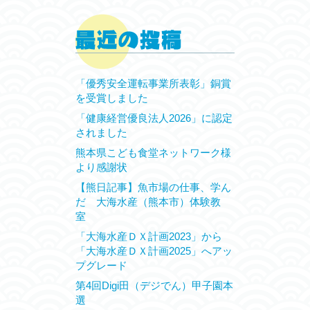
「優秀安全運転事業所表彰」銅賞
を受賞しました
「健康経営優良法人2026」に認定
されました
熊本県こども食堂ネットワーク様
より感謝状
【熊日記事】魚市場の仕事、学ん
だ 大海水産（熊本市）体験教
室
「大海水産ＤＸ計画2023」から
「大海水産ＤＸ計画2025」へアッ
プグレード
第4回Digi田（デジでん）甲子園本
選