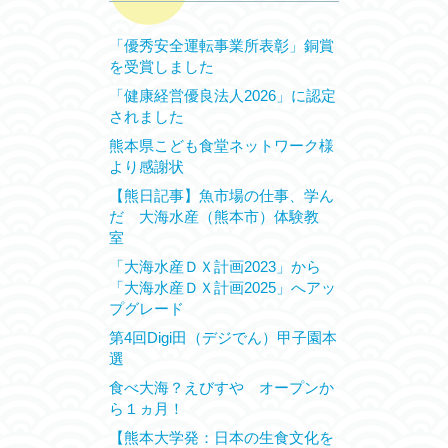
「優秀安全運転事業所表彰」銅賞
を受賞しました
「健康経営優良法人2026」に認定
されました
熊本県こども食堂ネットワーク様
より感謝状
【熊日記事】魚市場の仕事、学ん
だ 大海水産（熊本市）体験教
室
「大海水産ＤＸ計画2023」から
「大海水産ＤＸ計画2025」へアッ
プグレード
第4回Digi田（デジでん）甲子園本
選
食べ大海？えびすや オープンか
ら１ヵ月！
【熊本大学発：日本の生食文化を