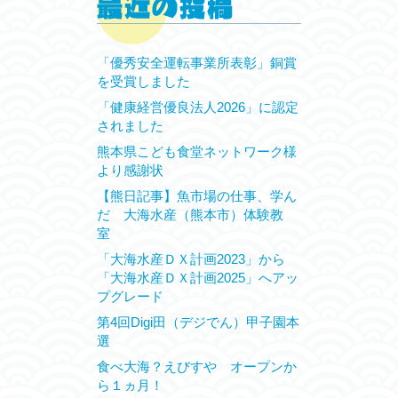
「優秀安全運転事業所表彰」銅賞
を受賞しました
「健康経営優良法人2026」に認定
されました
熊本県こども食堂ネットワーク様
より感謝状
【熊日記事】魚市場の仕事、学ん
だ 大海水産（熊本市）体験教
室
「大海水産ＤＸ計画2023」から
「大海水産ＤＸ計画2025」へアッ
プグレード
第4回Digi田（デジでん）甲子園本
選
食べ大海？えびすや オープンか
ら１ヵ月！