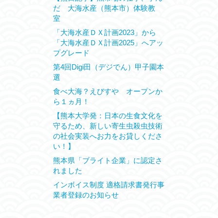
だ 大海水産（熊本市）体験教
室
「大海水産ＤＸ計画2023」から
「大海水産ＤＸ計画2025」へアッ
プグレード
第4回Digi田（デジでん）甲子園本
選
食べ大海？えびすや オープンか
ら１ヵ月！
【熊本大学発：日本の生食文化を
守るため、新しい寄生虫殺虫技術
の社会実装へお力をお貸しくださ
い！】
熊本県「ブライト企業」に認定さ
れました
インボイス制度 適格請求書発行事
業者登録のお知らせ