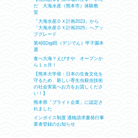
だ 大海水産（熊本市）体験教
室
「大海水産ＤＸ計画2023」から
「大海水産ＤＸ計画2025」へアッ
プグレード
第4回Digi田（デジでん）甲子園本
選
食べ大海？えびすや オープンか
ら１ヵ月！
【熊本大学発：日本の生食文化を
守るため、新しい寄生虫殺虫技術
の社会実装へお力をお貸しくださ
い！】
熊本県「ブライト企業」に認定さ
れました
インボイス制度 適格請求書発行事
業者登録のお知らせ