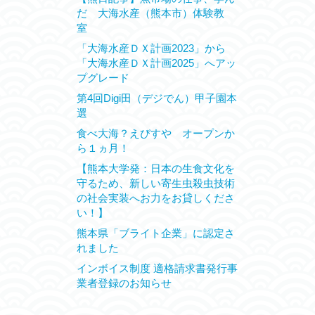
だ 大海水産（熊本市）体験教
室
「大海水産ＤＸ計画2023」から
「大海水産ＤＸ計画2025」へアッ
プグレード
第4回Digi田（デジでん）甲子園本
選
食べ大海？えびすや オープンか
ら１ヵ月！
【熊本大学発：日本の生食文化を
守るため、新しい寄生虫殺虫技術
の社会実装へお力をお貸しくださ
い！】
熊本県「ブライト企業」に認定さ
れました
インボイス制度 適格請求書発行事
業者登録のお知らせ