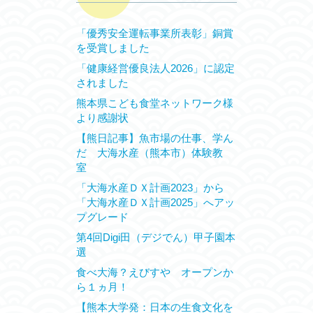
「優秀安全運転事業所表彰」銅賞
を受賞しました
「健康経営優良法人2026」に認定
されました
熊本県こども食堂ネットワーク様
より感謝状
【熊日記事】魚市場の仕事、学ん
だ 大海水産（熊本市）体験教
室
「大海水産ＤＸ計画2023」から
「大海水産ＤＸ計画2025」へアッ
プグレード
第4回Digi田（デジでん）甲子園本
選
食べ大海？えびすや オープンか
ら１ヵ月！
【熊本大学発：日本の生食文化を