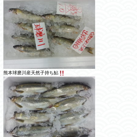
熊本球磨川産天然子持ち鮎