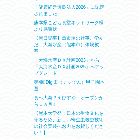
「健康経営優良法人2026」に認定
されました
熊本県こども食堂ネットワーク様
より感謝状
【熊日記事】魚市場の仕事、学ん
だ 大海水産（熊本市）体験教
室
「大海水産ＤＸ計画2023」から
「大海水産ＤＸ計画2025」へアッ
プグレード
第4回Digi田（デジでん）甲子園本
選
食べ大海？えびすや オープンか
ら１ヵ月！
【熊本大学発：日本の生食文化を
守るため、新しい寄生虫殺虫技術
の社会実装へお力をお貸しくださ
い！】