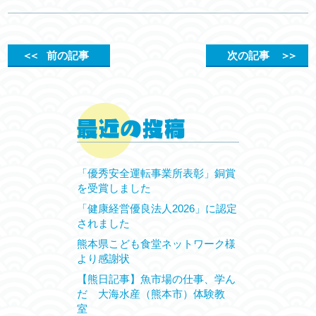
＜＜
前の記事
次の記事
＞＞
「優秀安全運転事業所表彰」銅賞
を受賞しました
「健康経営優良法人2026」に認定
されました
熊本県こども食堂ネットワーク様
より感謝状
【熊日記事】魚市場の仕事、学ん
だ 大海水産（熊本市）体験教
室