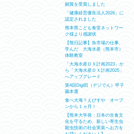
銅賞を受賞しました
「健康経営優良法人2026」に
認定されました
熊本県こども食堂ネットワー
ク様より感謝状
【熊日記事】魚市場の仕事、
学んだ 大海水産（熊本市）
体験教室
「大海水産ＤＸ計画2023」か
ら「大海水産ＤＸ計画2025」
へアップグレード
第4回Digi田（デジでん）甲子
園本選
食べ大海？えびすや オープ
ンから１ヵ月！
【熊本大学発：日本の生食文
化を守るため、新しい寄生虫
殺虫技術の社会実装へお力を
お貸しください！】