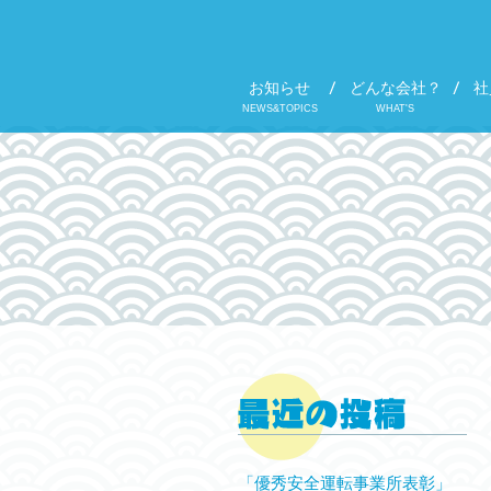
お知らせ
どんな会社？
社
NEWS&TOPICS
WHAT'S
「優秀安全運転事業所表彰」