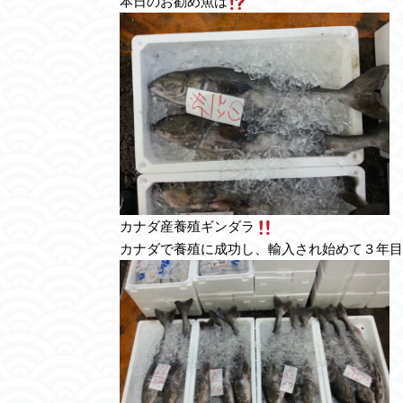
本日のお勧め魚は
カナダ産養殖ギンダラ
カナダで養殖に成功し、輸入され始めて３年目