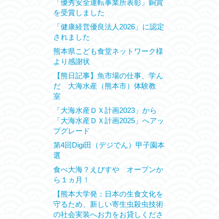
「優秀安全運転事業所表彰」銅賞
を受賞しました
「健康経営優良法人2026」に認定
されました
熊本県こども食堂ネットワーク様
より感謝状
【熊日記事】魚市場の仕事、学ん
だ 大海水産（熊本市）体験教
室
「大海水産ＤＸ計画2023」から
「大海水産ＤＸ計画2025」へアッ
プグレード
第4回Digi田（デジでん）甲子園本
選
食べ大海？えびすや オープンか
ら１ヵ月！
【熊本大学発：日本の生食文化を
守るため、新しい寄生虫殺虫技術
の社会実装へお力をお貸しくださ