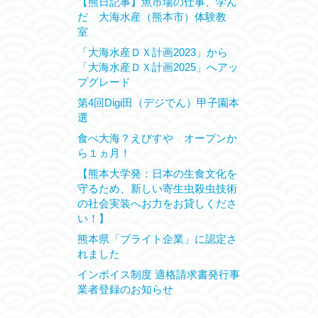
【熊日記事】魚市場の仕事、学ん
だ 大海水産（熊本市）体験教
室
「大海水産ＤＸ計画2023」から
「大海水産ＤＸ計画2025」へアッ
プグレード
第4回Digi田（デジでん）甲子園本
選
食べ大海？えびすや オープンか
ら１ヵ月！
【熊本大学発：日本の生食文化を
守るため、新しい寄生虫殺虫技術
の社会実装へお力をお貸しくださ
い！】
熊本県「ブライト企業」に認定さ
れました
インボイス制度 適格請求書発行事
業者登録のお知らせ