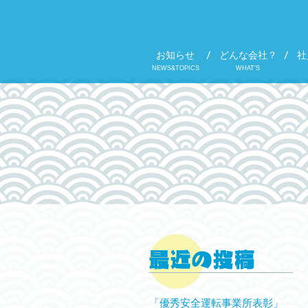
お知らせ
どんな会社？
社
NEWS&TOPICS
WHAT'S
「優秀安全運転事業所表彰」