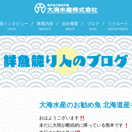
員インタビュー
事業内容
会社概要
ブログ
リクルート
VOICE
SERVICE
ABOUT
BLOG
RECRUITMENT
大海水産のお勧め魚 北海道産
おはようございます
未だに大雨が断続的に降っている熊本です