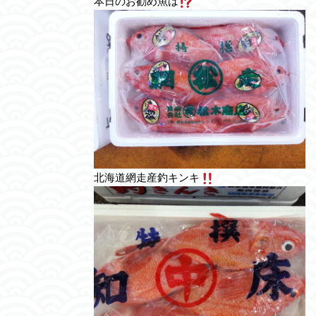
本日のお勧め魚は
北海道網走産釣キンキ