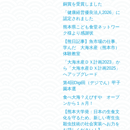
銅賞を受賞しました
「健康経営優良法人2026」に
認定されました
熊本県こども食堂ネットワー
ク様より感謝状
【熊日記事】魚市場の仕事、
学んだ 大海水産（熊本市）
体験教室
「大海水産ＤＸ計画2023」か
ら「大海水産ＤＸ計画2025」
へアップグレード
第4回Digi田（デジでん）甲子
園本選
食べ大海？えびすや オープ
ンから１ヵ月！
【熊本大学発：日本の生食文
化を守るため、新しい寄生虫
殺虫技術の社会実装へお力を
お貸しください！】