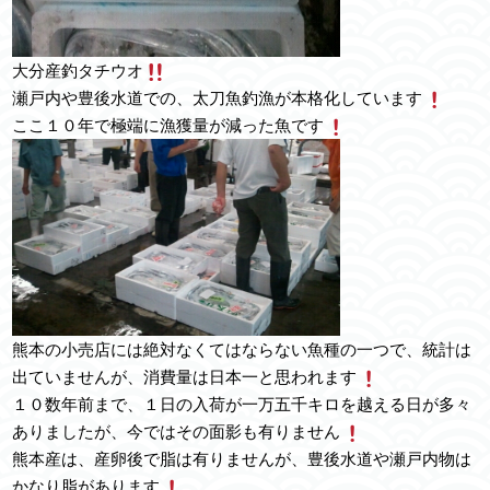
大分産釣タチウオ
瀬戸内や豊後水道での、太刀魚釣漁が本格化しています
ここ１０年で極端に漁獲量が減った魚です
熊本の小売店には絶対なくてはならない魚種の一つで、統計は
出ていませんが、消費量は日本一と思われます
１０数年前まで、１日の入荷が一万五千キロを越える日が多々
ありましたが、今ではその面影も有りません
熊本産は、産卵後で脂は有りませんが、豊後水道や瀬戸内物は
かなり脂があります