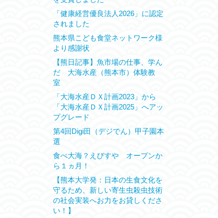
「健康経営優良法人2026」に認定
されました
熊本県こども食堂ネットワーク様
より感謝状
【熊日記事】魚市場の仕事、学ん
だ 大海水産（熊本市）体験教
室
「大海水産ＤＸ計画2023」から
「大海水産ＤＸ計画2025」へアッ
プグレード
第4回Digi田（デジでん）甲子園本
選
食べ大海？えびすや オープンか
ら１ヵ月！
【熊本大学発：日本の生食文化を
守るため、新しい寄生虫殺虫技術
の社会実装へお力をお貸しくださ
い！】