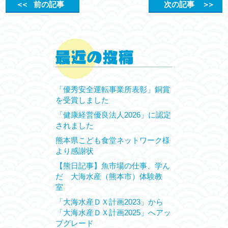
＜＜
前の記事
次の記事
＞＞
「優秀安全運転事業所表彰」銅賞
を受賞しました
「健康経営優良法人2026」に認定
されました
熊本県こども食堂ネットワーク様
より感謝状
【熊日記事】魚市場の仕事、学ん
だ 大海水産（熊本市）体験教
室
「大海水産ＤＸ計画2023」から
「大海水産ＤＸ計画2025」へアッ
プグレード