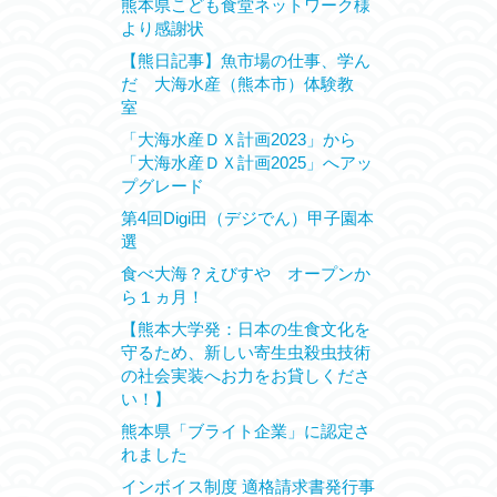
熊本県こども食堂ネットワーク様
より感謝状
【熊日記事】魚市場の仕事、学ん
だ 大海水産（熊本市）体験教
室
「大海水産ＤＸ計画2023」から
「大海水産ＤＸ計画2025」へアッ
プグレード
第4回Digi田（デジでん）甲子園本
選
食べ大海？えびすや オープンか
ら１ヵ月！
【熊本大学発：日本の生食文化を
守るため、新しい寄生虫殺虫技術
の社会実装へお力をお貸しくださ
い！】
熊本県「ブライト企業」に認定さ
れました
インボイス制度 適格請求書発行事