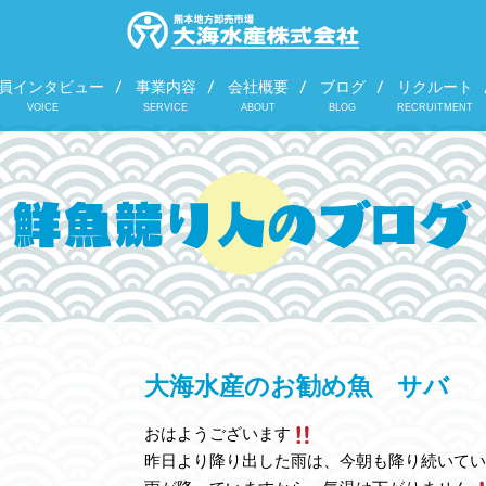
員インタビュー
事業内容
会社概要
ブログ
リクルート
VOICE
SERVICE
ABOUT
BLOG
RECRUITMENT
大海水産のお勧め魚 サバ
おはようございます
昨日より降り出した雨は、今朝も降り続いてい