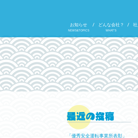
お知らせ
どんな会社？
社
NEWS&TOPICS
WHAT'S
「優秀安全運転事業所表彰」