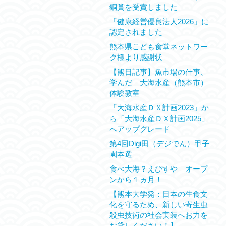
銅賞を受賞しました
「健康経営優良法人2026」に
認定されました
熊本県こども食堂ネットワー
ク様より感謝状
【熊日記事】魚市場の仕事、
学んだ 大海水産（熊本市）
体験教室
「大海水産ＤＸ計画2023」か
ら「大海水産ＤＸ計画2025」
へアップグレード
第4回Digi田（デジでん）甲子
園本選
食べ大海？えびすや オープ
ンから１ヵ月！
【熊本大学発：日本の生食文
化を守るため、新しい寄生虫
殺虫技術の社会実装へお力を
お貸しください！】