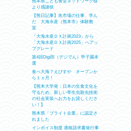
熊本県こども食堂ネットワーク様
より感謝状
【熊日記事】魚市場の仕事、学ん
だ 大海水産（熊本市）体験教
室
「大海水産ＤＸ計画2023」から
「大海水産ＤＸ計画2025」へアッ
プグレード
第4回Digi田（デジでん）甲子園本
選
食べ大海？えびすや オープンか
ら１ヵ月！
【熊本大学発：日本の生食文化を
守るため、新しい寄生虫殺虫技術
の社会実装へお力をお貸しくださ
い！】
熊本県「ブライト企業」に認定さ
れました
インボイス制度 適格請求書発行事