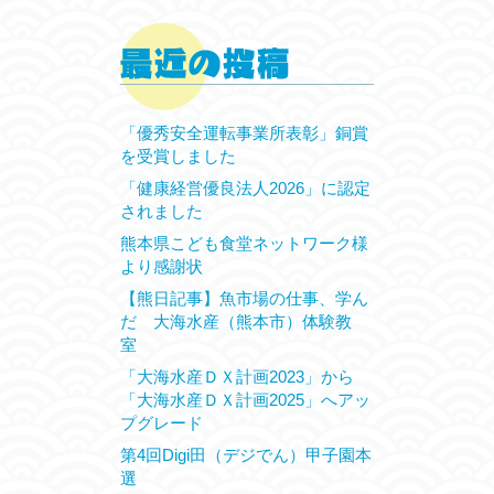
「優秀安全運転事業所表彰」銅賞
を受賞しました
「健康経営優良法人2026」に認定
されました
熊本県こども食堂ネットワーク様
より感謝状
【熊日記事】魚市場の仕事、学ん
だ 大海水産（熊本市）体験教
室
「大海水産ＤＸ計画2023」から
「大海水産ＤＸ計画2025」へアッ
プグレード
第4回Digi田（デジでん）甲子園本
選