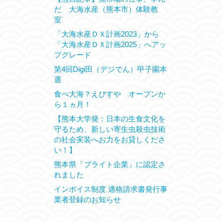
だ 大海水産（熊本市）体験教
室
「大海水産ＤＸ計画2023」から
「大海水産ＤＸ計画2025」へアッ
プグレード
第4回Digi田（デジでん）甲子園本
選
食べ大海？えびすや オープンか
ら１ヵ月！
【熊本大学発：日本の生食文化を
守るため、新しい寄生虫殺虫技術
の社会実装へお力をお貸しくださ
い！】
熊本県「ブライト企業」に認定さ
れました
インボイス制度 適格請求書発行事
業者登録のお知らせ