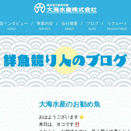
員インタビュー
事業内容
会社概要
ブログ
リクルート
VOICE
SERVICE
ABOUT
BLOG
RECRUITMENT
大海水産のお勧め魚
おはようございます
本日は、タコです