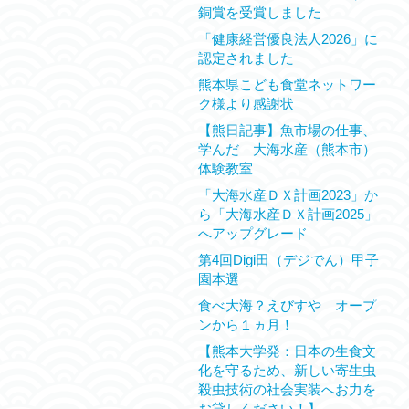
銅賞を受賞しました
「健康経営優良法人2026」に
認定されました
熊本県こども食堂ネットワー
ク様より感謝状
【熊日記事】魚市場の仕事、
学んだ 大海水産（熊本市）
体験教室
「大海水産ＤＸ計画2023」か
ら「大海水産ＤＸ計画2025」
へアップグレード
第4回Digi田（デジでん）甲子
園本選
食べ大海？えびすや オープ
ンから１ヵ月！
【熊本大学発：日本の生食文
化を守るため、新しい寄生虫
殺虫技術の社会実装へお力を
お貸しください！】