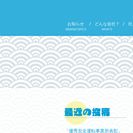
お知らせ
どんな会社？
社
NEWS&TOPICS
WHAT'S
「優秀安全運転事業所表彰」